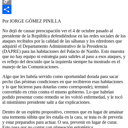
Email
Copy
Link
Compartir
Por JORGE GÓMEZ PINILLA
No dejó de causar preocupación ver el 4 de octubre pasado al
presidente de la República defendiéndose en las redes sociales de los
ataques recibidos por la calidad de las sábanas y los edredones que
adquirió el Departamento Administrativo de la Presidencia
(DAPRE) para las habitaciones del Palacio de Nariño. Esto muestra
que no hay equipo ni estrategia para salirles al paso a esos ataques, y
es reflejo del descuido que la izquierda siempre ha mostrado en el
manejo de las Comunicaciones.
Algo que les habría servido como oportunidad dorada para sacar
pecho (las pésimas condiciones en que recibieron esas habitaciones
y lo que hicieron para dotarlas como corresponde), terminó
convertido en crisis contra el mismo gobierno. Lo que habrían
podido presentar como remedio se les volvió enfermedad, y le tocó
al mismísimo presidente salir a dar explicaciones.
Dentro de un espíritu propositivo, creemos que en lugar de amainar
una tormenta súbita que les estalla en la cara, se trata es de preverla
y estar preparados para actuar. O sea, prevenir en lugar de curar.
Esto pasa por no contar con planeación estratégica.