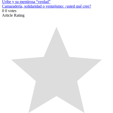
Uribe y su mentirosa “verdad”
Camaradería, solidaridad o ventajismo: ¿usted qué cree?
0
0
votes
Article Rating