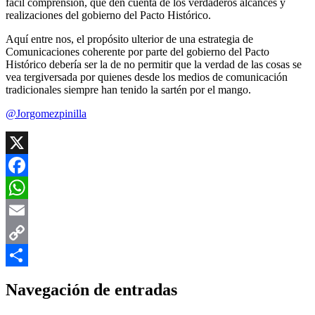
fácil comprensión, que den cuenta de los verdaderos alcances y
realizaciones del gobierno del Pacto Histórico.
Aquí entre nos, el propósito ulterior de una estrategia de
Comunicaciones coherente por parte del gobierno del Pacto
Histórico debería ser la de no permitir que la verdad de las cosas se
vea tergiversada por quienes desde los medios de comunicación
tradicionales siempre han tenido la sartén por el mango.
@Jorgomezpinilla
X
Facebook
WhatsApp
Email
Copy
Link
Compartir
Navegación de entradas