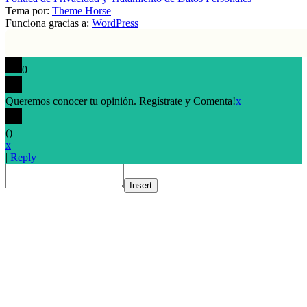
Tema por:
Theme Horse
Funciona gracias a:
WordPress
0
Queremos conocer tu opinión. Regístrate y Comenta!
x
(
)
x
|
Reply
Insert