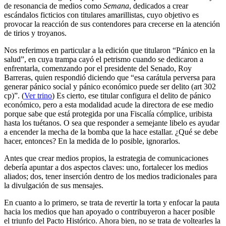
de resonancia de medios como
Semana
, dedicados a crear
escándalos ficticios con titulares amarillistas, cuyo objetivo es
provocar la reacción de sus contendores para crecerse en la atención
de tirios y troyanos.
Nos referimos en particular a la edición que titularon “Pánico en la
salud”, en cuya trampa cayó el petrismo cuando se dedicaron a
enfrentarla, comenzando por el presidente del Senado, Roy
Barreras, quien respondió diciendo que “esa carátula perversa para
generar pánico social y pánico económico puede ser delito (art 302
cp)”. (
Ver trino
) Es cierto, ese titular configura el delito de pánico
económico, pero a esta modalidad acude la directora de ese medio
porque sabe que está protegida por una Fiscalía cómplice, uribista
hasta los tuétanos. O sea que responder a semejante libelo es ayudar
a encender la mecha de la bomba que la hace estallar. ¿Qué se debe
hacer, entonces? En la medida de lo posible, ignorarlos.
Antes que crear medios propios, la estrategia de comunicaciones
debería apuntar a dos aspectos claves: uno, fortalecer los medios
aliados; dos, tener inserción dentro de los medios tradicionales para
la divulgación de sus mensajes.
En cuanto a lo primero, se trata de revertir la torta y enfocar la pauta
hacia los medios que han apoyado o contribuyeron a hacer posible
el triunfo del Pacto Histórico. Ahora bien, no se trata de voltearles la