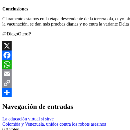
Conclusiones
Claramente estamos en la etapa descendente de la tercera ola, cuyo pic
la vacunación, se dan más pruebas diarias y no entra la variante Delt
@DiegoOteroP
X
Facebook
WhatsApp
Email
Copy
Link
Compartir
Navegación de entradas
La educación virtual sí sirve
Colombia y Venezuela, unidos contra los robots asesinos
0
0
votes