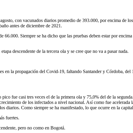
e agosto, con vacunados diarios promedio de 393.000, por encima de lo
rebaño antes de diciembre de 2021.
e 66.000. Siempre se ha dicho que las pruebas deben estar por encima d
 etapa descendente de la tercera ola y se cree que no va a pasar nada.
tes en la propagación del Covid-19, faltando Santander y Córdoba, del 12
 pico fue casi tres veces el de la primera ola y 75,0% del de la segund
l crecimiento de los infectados a nivel nacional. Así como fue acelerada
dos diarios. Como siempre se ha manifestado, lo que ocurre en la capital
ás fuertes.
ascendente, pero no como en Bogotá.