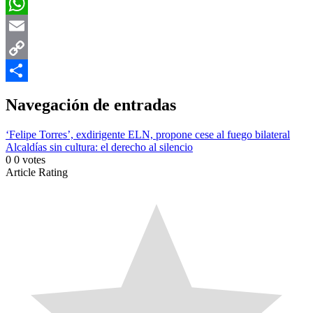
Facebook
WhatsApp
Email
Copy
Link
Compartir
Navegación de entradas
‘Felipe Torres’, exdirigente ELN, propone cese al fuego bilateral
Alcaldías sin cultura: el derecho al silencio
0
0
votes
Article Rating