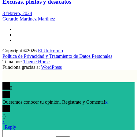
Excusas, pleitos y desacatos
3 febrero, 2024
Gerardo Martinez Martinez
Copyright ©2026
El Unicornio
Política de Privacidad y Tratamiento de Datos Personales
Tema por:
Theme Horse
Funciona gracias a:
WordPress
0
Queremos conocer tu opinión. Regístrate y Comenta!
x
(
)
x
|
Reply