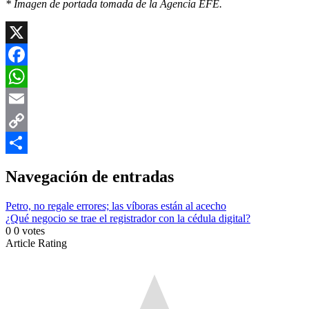
* Imagen de portada tomada de la Agencia EFE.
X
Facebook
WhatsApp
Email
Copy
Link
Compartir
Navegación de entradas
Petro, no regale errores; las víboras están al acecho
¿Qué negocio se trae el registrador con la cédula digital?
0
0
votes
Article Rating