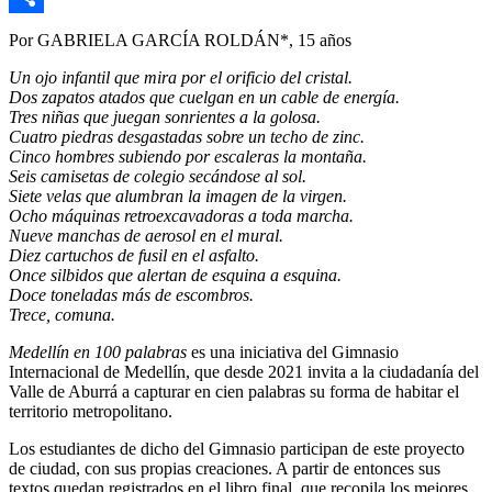
Link
Compartir
Por GABRIELA GARCÍA ROLDÁN*, 15 años
Un ojo infantil que mira por el orificio del cristal.
Dos zapatos atados que cuelgan en un cable de energía.
Tres niñas que juegan sonrientes a la golosa.
Cuatro piedras desgastadas sobre un techo de zinc.
Cinco hombres subiendo por escaleras la montaña.
Seis camisetas de colegio secándose al sol.
Siete velas que alumbran la imagen de la virgen.
Ocho máquinas retroexcavadoras a toda marcha.
Nueve manchas de aerosol en el mural.
Diez cartuchos de fusil en el asfalto.
Once silbidos que alertan de esquina a esquina.
Doce toneladas más de escombros.
Trece, comuna.
Medellín en 100 palabras
es una iniciativa del Gimnasio
Internacional de Medellín, que desde 2021 invita a la ciudadanía del
Valle de Aburrá a capturar en cien palabras su forma de habitar el
territorio metropolitano.
Los estudiantes de dicho del Gimnasio participan de este proyecto
de ciudad, con sus propias creaciones. A partir de entonces sus
textos quedan registrados en el libro final, que recopila los mejores