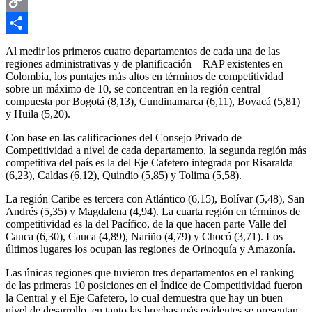
Email
Copy
Link
Compartir
Al medir los primeros cuatro departamentos de cada una de las
regiones administrativas y de planificación – RAP existentes en
Colombia, los puntajes más altos en términos de competitividad
sobre un máximo de 10, se concentran en la región central
compuesta por Bogotá (8,13), Cundinamarca (6,11), Boyacá (5,81)
y Huila (5,20).
Con base en las calificaciones del Consejo Privado de
Competitividad a nivel de cada departamento, la segunda región más
competitiva del país es la del Eje Cafetero integrada por Risaralda
(6,23), Caldas (6,12), Quindío (5,85) y Tolima (5,58).
La región Caribe es tercera con Atlántico (6,15), Bolívar (5,48), San
Andrés (5,35) y Magdalena (4,94). La cuarta región en términos de
competitividad es la del Pacífico, de la que hacen parte Valle del
Cauca (6,30), Cauca (4,89), Nariño (4,79) y Chocó (3,71). Los
últimos lugares los ocupan las regiones de Orinoquía y Amazonía.
Las únicas regiones que tuvieron tres departamentos en el ranking
de las primeras 10 posiciones en el Índice de Competitividad fueron
la Central y el Eje Cafetero, lo cual demuestra que hay un buen
nivel de desarrollo, en tanto las brechas más evidentes se presentan