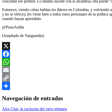
concedan ese perdón. Lo mismo sucede con la alcaldesa; ella puede “of
Entonces, viendo cómo hablan los líderes en Colombia, y volviendo a 
y no se ofrece), les viene bien a todos estos personajes de la polític
cuando hayan aprendido.
@PunoArdila
(Ampliado de Vanguardia)
X
Facebook
WhatsApp
Email
Copy
Link
Compartir
Navegación de entradas
Álex Char, la cachucha del viejo régimen