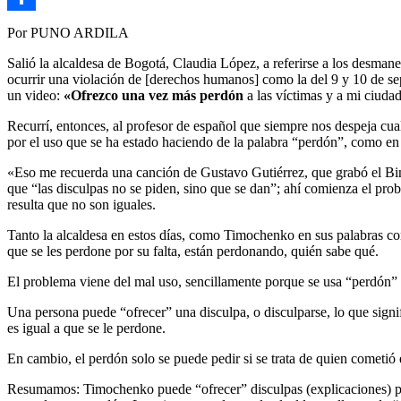
Link
Compartir
Por PUNO ARDILA
Salió la alcaldesa de Bogotá, Claudia López, a referirse a los desman
ocurrir una violación de [derechos humanos] como la del 9 y 10 de sept
un video:
«Ofrezco una vez más perdón
a las víctimas y a mi ciud
Recurrí, entonces, al profesor de español que siempre nos despeja cua
por el uso que se ha estado haciendo de la palabra “perdón”, como en 
«Eso me recuerda una canción de Gustavo Gutiérrez, que grabó el Bin
que “las disculpas no se piden, sino que se dan”; ahí comienza el pro
resulta que no son iguales.
Tanto la alcaldesa en estos días, como Timochenko en sus palabras co
que se les perdone por su falta, están perdonando, quién sabe qué.
El problema viene del mal uso, sencillamente porque se usa “perdón” c
Una persona puede “ofrecer” una disculpa, o disculparse, lo que signifi
es igual a que se le perdone.
En cambio, el perdón solo se puede pedir si se trata de quien cometió 
Resumamos: Timochenko puede “ofrecer” disculpas (explicaciones) por lo