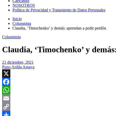
Caricatura
NOSOTROS
Política de Privacidad y Tratamiento de Datos Personales
Inicio
Columnista
Claudia, ‘Timochenko’ y demás: aprendan a pedir perdón
Columnista
Claudia, ‘Timochenko’ y demás
21 diciembre, 2021
Puno Ardila Amaya
X
Facebook
WhatsApp
Email
Copy