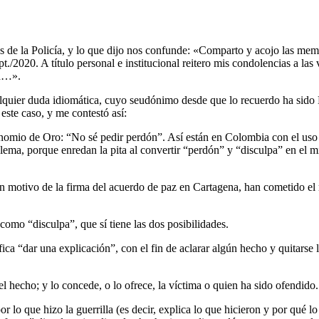
es de la Policía, y lo que dijo nos confunde: «Comparto y acojo las mem
./2020. A título personal e institucional reitero mis condolencias a las
ad…».
lquier duda idiomática, cuyo seudónimo desde que lo recuerdo ha sido E
este caso, y me contestó así:
omio de Oro: “No sé pedir perdón”. Así están en Colombia con el uso d
blema, porque enredan la pita al convertir “perdón” y “disculpa” en el 
n motivo de la firma del acuerdo de paz en Cartagena, han cometido el m
omo “disculpa”, que sí tiene las dos posibilidades.
ca “dar una explicación”, con el fin de aclarar algún hecho y quitarse l
el hecho; y lo concede, o lo ofrece, la víctima o quien ha sido ofendido
 que hizo la guerrilla (es decir, explica lo que hicieron y por qué lo 