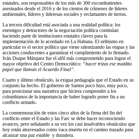
estatales, son responsables de los más de 300 excombatientes
asesinados desde el 2016 y de los cientos de crímenes de líderes
ambientales, líderes y lideresas sociales y reclamantes de tierras.
La tercera dificultad está asociada a una realidad política: los
enemigos y detractores de la negociación política continúan
haciendo parte de instituciones estatales claves para la
implementación de lo acordado en La Habana. El uribismo en
particular es el sector político que viene ralentizando las etapas y las
acciones conducentes a garantizar el cumplimiento de lo firmado.
Iván Duque Márquez fue el alfil más comprometido para lograr el
mayor objetivo del Centro Democrático:
“hacer trizas ese maldito
papel que llaman el Acuerdo Final”.
Cuarto y último obstáculo, la exigua pedagogía que el Estado en su
conjunto ha hecho. El gobierno de Santos poco hizo, muy poco,
para posicionar una narrativa que hiciera comprender a los
colombianos de la importancia de haber logrado poner fin a un
conflicto armado.
La conmemoración de estos cinco años de la firma del fin del
conflicto entre el Estado y las Farc se debe hacer reconociendo
avances, pero señalando a su vez los casi insalvables obstáculos que
hoy están atravesados como vaca muerta en el camino trazado para
alcanzar una paz estable y duradera.