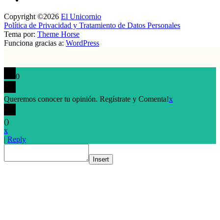
Copyright ©2026
El Unicornio
Política de Privacidad y Tratamiento de Datos Personales
Tema por:
Theme Horse
Funciona gracias a:
WordPress
0
Queremos conocer tu opinión. Regístrate y Comenta!
x
(
)
x
|
Reply
Insert