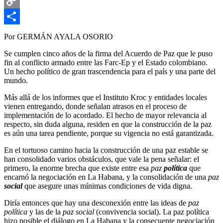
Email
Copy
Link
Compartir
Por GERMÁN AYALA OSORIO
Se cumplen cinco años de la firma del Acuerdo de Paz que le puso
fin al conflicto armado entre las Farc-Ep y el Estado colombiano.
Un hecho político de gran trascendencia para el país y una parte del
mundo.
Más allá de los informes que el Instituto Kroc y entidades locales
vienen entregando, donde señalan atrasos en el proceso de
implementación de lo acordado. El hecho de mayor relevancia al
respecto, sin duda alguna, residen en que la construcción de la paz
es aún una tarea pendiente, porque su vigencia no está garantizada.
En el tortuoso camino hacia la construcción de una paz estable se
han consolidado varios obstáculos, que vale la pena señalar: el
primero, la enorme brecha que existe entre esa
paz
política
que
encarnó la negociación en La Habana, y la consolidación de una
paz
social
que asegure unas mínimas condiciones de vida digna.
Diría entonces que hay una desconexión entre las ideas de
paz
política
y las de la
paz social
(convivencia social). La paz política
hizo posible el diálogo en La Habana y la consecuente negociación