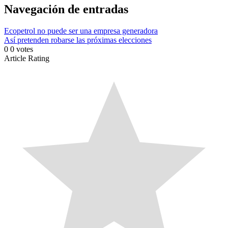
Link
Compartir
Navegación de entradas
Ecopetrol no puede ser una empresa generadora
Así pretenden robarse las próximas elecciones
0
0
votes
Article Rating