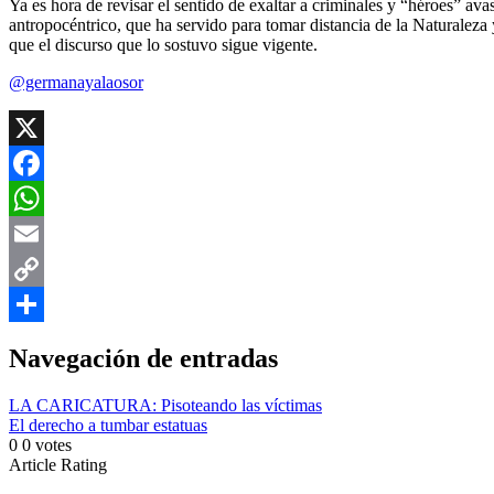
Ya es hora de revisar el sentido de exaltar a criminales y “héroes” ava
antropocéntrico, que ha servido para tomar distancia de la Naturaleza y
que el discurso que lo sostuvo sigue vigente.
@germanayalaosor
X
Facebook
WhatsApp
Email
Copy
Link
Compartir
Navegación de entradas
LA CARICATURA: Pisoteando las víctimas
El derecho a tumbar estatuas
0
0
votes
Article Rating