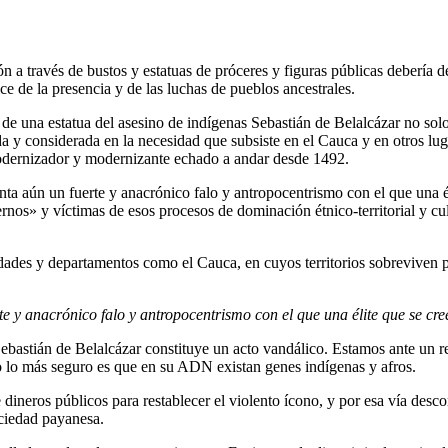
a través de bustos y estatuas de próceres y figuras públicas debería de
ce de la presencia y de las luchas de pueblos ancestrales.
o de una estatua del asesino de indígenas Sebastián de Belalcázar no so
y considerada en la necesidad que subsiste en el Cauca y en otros lugar
modernizador y modernizante echado a andar desde 1492.
nta aún un fuerte y anacrónico falo y antropocentrismo con el que una él
ernos» y víctimas de esos procesos de dominación étnico-territorial y cu
dades y departamentos como el Cauca, en cuyos territorios sobreviven 
te y anacrónico falo y antropocentrismo con el que una élite que se cre
 Sebastián de Belalcázar constituye un acto vandálico. Estamos ante un
 lo más seguro es que en su ADN existan genes indígenas y afros.
 dineros públicos para restablecer el violento ícono, y por esa vía desc
ociedad payanesa.