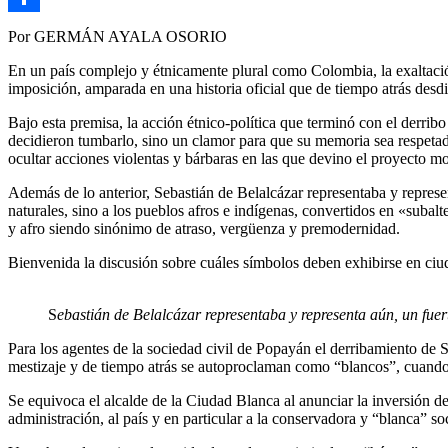
Link
Compartir
Por GERMÁN AYALA OSORIO
En un país complejo y étnicamente plural como Colombia, la exaltación 
imposición, amparada en una historia oficial que de tiempo atrás desdi
Bajo esta premisa, la acción étnico-política que terminó con el derrib
decidieron tumbarlo, sino un clamor para que su memoria sea respetada 
ocultar acciones violentas y bárbaras en las que devino el proyecto 
Además de lo anterior, Sebastián de Belalcázar representaba y represe
naturales, sino a los pueblos afros e indígenas, convertidos en «subalt
y afro siendo sinónimo de atraso, vergüenza y premodernidad.
Bienvenida la discusión sobre cuáles símbolos deben exhibirse en ciu
S
ebastián de Belalcázar representaba y representa aún, un fuer
Para los agentes de la sociedad civil de Popayán el derribamiento de
mestizaje y de tiempo atrás se autoproclaman como “blancos”, cuando
Se equivoca el alcalde de la Ciudad Blanca al anunciar la inversión de
administración, al país y en particular a la conservadora y “blanca” s