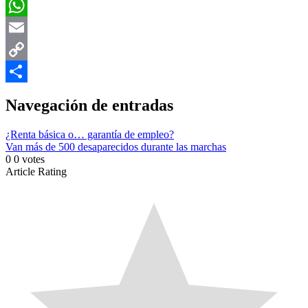
Facebook
WhatsApp
Email
Copy
Link
Compartir
Navegación de entradas
¿Renta básica o… garantía de empleo?
Van más de 500 desaparecidos durante las marchas
0
0
votes
Article Rating