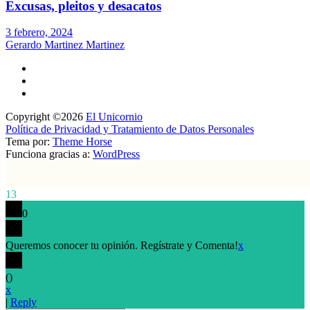
Excusas, pleitos y desacatos
3 febrero, 2024
Gerardo Martinez Martinez
Copyright ©2026
El Unicornio
Política de Privacidad y Tratamiento de Datos Personales
Tema por:
Theme Horse
Funciona gracias a:
WordPress
13
0
Queremos conocer tu opinión. Regístrate y Comenta!
x
(
)
x
|
Reply