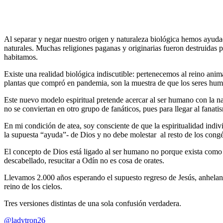
Al separar y negar nuestro origen y naturaleza biológica hemos ayud
naturales. Muchas religiones paganas y originarias fueron destruidas 
habitamos.
Existe una realidad biológica indiscutible: pertenecemos al reino anima
plantas que compró en pandemia, son la muestra de que los seres huma
Este nuevo modelo espiritual pretende acercar al ser humano con la na
no se conviertan en otro grupo de fanáticos, pues para llegar al fanati
En mi condición de atea, soy consciente de que la espiritualidad individ
la supuesta “ayuda”- de Dios y no debe molestar al resto de los congé
El concepto de Dios está ligado al ser humano no porque exista como t
descabellado, resucitar a Odín no es cosa de orates.
Llevamos 2.000 años esperando el supuesto regreso de Jesús, anheland
reino de los cielos.
Tres versiones distintas de una sola confusión verdadera.
@ladytron26