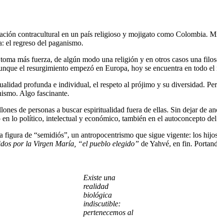
ión contracultural en un país religioso y mojigato como Colombia. Mi 
: el regreso del paganismo.
ma más fuerza, de algún modo una religión y en otros casos una filosofí
 Aunque el resurgimiento empezó en Europa, hoy se encuentra en todo el
alidad profunda e individual, el respeto al prójimo y su diversidad. Pe
anismo. Algo fascinante.
lones de personas a buscar espiritualidad fuera de ellas. Sin dejar de an
en lo político, intelectual y económico, también en el autoconcepto de
na figura de “semidiós”, un antropocentrismo que sigue vigente: los hijo
dos por la Virgen María, “el pueblo elegido”
de Yahvé, en fin. Portand
Existe una
realidad
biológica
indiscutible:
pertenecemos al