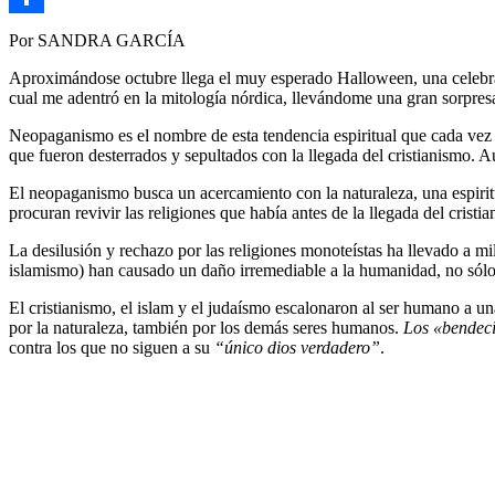
Link
Compartir
Por SANDRA GARCÍA
Aproximándose octubre llega el muy esperado Halloween, una celebrac
cual me adentró en la mitología nórdica, llevándome una gran sorpresa
Neopaganismo es el nombre de esta tendencia espiritual que cada vez to
que fueron desterrados y sepultados con la llegada del cristianismo.
El neopaganismo busca un acercamiento con la naturaleza, una espiritu
procuran revivir las religiones que había antes de la llegada del cristi
La desilusión y rechazo por las religiones monoteístas ha llevado a mil
islamismo) han causado un daño irremediable a la humanidad, no sólo 
El cristianismo, el islam y el judaísmo escalonaron al ser humano a u
por la naturaleza, también por los demás seres humanos.
Los «bendeci
contra los que no siguen a su
“único dios verdadero”
.