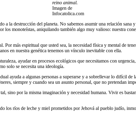
reino animal.
Imagen de
Infocatolica.com
ado a la destrucción del planeta. No sabemos asumir una relación sana
por los monoteístas, aniquilando también algo muy valioso: nuestra cone
l. Por más espiritual que usted sea, la necesidad física y mental de tener
nos en nuestra genética tenemos un vínculo inevitable con ella.
turaleza, ayudar en procesos ecológicos que necesitamos con urgencia, r
smo solo se necesita una ideología.
ual ayuda a algunas personas a superarse y a sobrellevar lo difícil de la
neres, siempre y cuando sea un asunto personal, que no pretendan impon
al, sino por la misma imaginación y necesidad humana. Vivir es bastante
o los ríos de leche y miel prometidos por Jehová al pueblo judío, inm