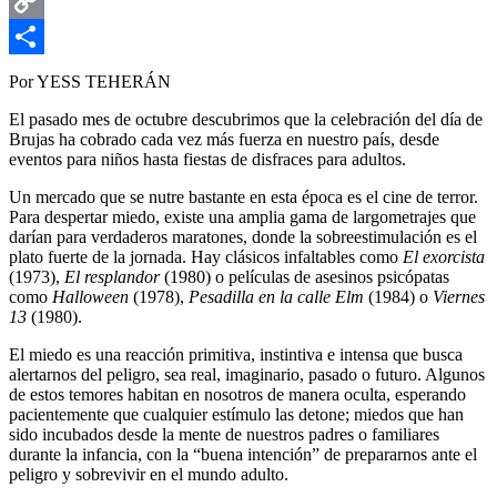
Email
Copy
Link
Compartir
Por YESS TEHERÁN
El pasado mes de octubre descubrimos que la celebración del día de
Brujas ha cobrado cada vez más fuerza en nuestro país, desde
eventos para niños hasta fiestas de disfraces para adultos.
Un mercado que se nutre bastante en esta época es el cine de terror.
Para despertar miedo, existe una amplia gama de largometrajes que
darían para verdaderos maratones, donde la sobreestimulación es el
plato fuerte de la jornada. Hay clásicos infaltables como
El exorcista
(1973),
El resplandor
(1980) o películas de asesinos psicópatas
como
Halloween
(1978),
Pesadilla en la calle Elm
(1984) o
Viernes
13
(1980).
El miedo es una reacción primitiva, instintiva e intensa que busca
alertarnos del peligro, sea real, imaginario, pasado o futuro. Algunos
de estos temores habitan en nosotros de manera oculta, esperando
pacientemente que cualquier estímulo las detone; miedos que han
sido incubados desde la mente de nuestros padres o familiares
durante la infancia, con la “buena intención” de prepararnos ante el
peligro y sobrevivir en el mundo adulto.