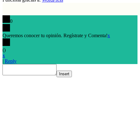
0
Queremos conocer tu opinión. Regístrate y Comenta!
x
(
)
x
|
Reply
Insert