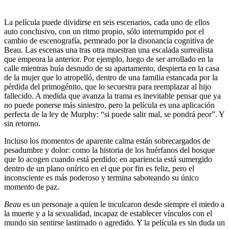
La película puede dividirse en seis escenarios, cada uno de ellos
auto conclusivo, con un ritmo propio, sólo interrumpido por el
cambio de escenografía, permeado por la disonancia cognitiva de
Beau. Las escenas una tras otra muestran una escalada surrealista
que empeora la anterior. Por ejemplo, luego de ser arrollado en la
calle mientras huía desnudo de su apartamento, despierta en la casa
de la mujer que lo atropelló, dentro de una familia estancada por la
pérdida del primogénito, que lo secuestra para reemplazar al hijo
fallecido. A medida que avanza la trama es inevitable pensar que ya
no puede ponerse más siniestro, pero la película es una aplicación
perfecta de la ley de Murphy: “si puede salir mal, se pondrá peor”. Y
sin retorno.
Incluso los momentos de aparente calma están sobrecargados de
pesadumbre y dolor: como la historia de los huérfanos del bosque
que lo acogen cuando está perdido: en apariencia está sumergido
dentro de un plano onírico en el que por fin es feliz, pero el
inconsciente es más poderoso y termina saboteando su único
momento de paz.
Beau
es un personaje a quien le inculcaron desde siempre el miedo a
la muerte y a la sexualidad, incapaz de establecer vínculos con el
mundo sin sentirse lastimado o agredido. Y la película es sin duda un