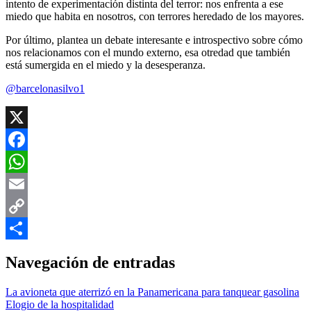
intento de experimentación distinta del terror: nos enfrenta a ese
miedo que habita en nosotros, con terrores heredado de los mayores.
Por último, plantea un debate interesante e introspectivo sobre cómo
nos relacionamos con el mundo externo, esa otredad que también
está sumergida en el miedo y la desesperanza.
@barcelonasilvo1
X
Facebook
WhatsApp
Email
Copy
Link
Compartir
Navegación de entradas
La avioneta que aterrizó en la Panamericana para tanquear gasolina
Elogio de la hospitalidad