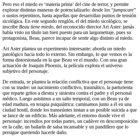
Pero eso el miedo es ‘materia prima’ del cine de terror, y permite
explorar distintas maneras de potencializarlo: desde los “
jumpscare
”
o sustos repentinos, hasta aquellas que desarrollan puntos de tensión
sicológica. En este segundo renglón, el del miedo sicológico, se
inscribe
Beau tiene miedo
, del reconocido director Ari Aster: jamás
había visto un título tan bien puesto para un largometraje, pues su
protagonista, Beau, parece incapaz de sentir algo distinto al miedo.
Ari Aster plantea un experimento interesante: aborda un miedo
patológico hacia todo lo externo. Sin embargo, lo que vemos es la
forma distorsionada en la que Beau ve el mundo. Con una gran
actuación de Joaquin Phoenix, la película explora el universo
subjetivo del personaje.
De entrada, se plantea la relación conflictiva que el personaje tiene
con su madre: un nacimiento conflictivo, traumático, la parturienta
que reparte gritos a diestra y siniestra contra el padre y el personal
médico. Luego asistimos a un salto temporal, con un Beau ya de
edad madura, en terapia psiquiátrica: caminamos junto a él en una
ciudad hostil, donde los transeúntes instan a un posible suicida a que
se lance de un edificio. Más adelante, el entorno donde vive el
personaje: incendios por todas partes, un cadáver en descomposición
en la calle, un bailarín de salsa incansable y un pandillero que lo
persigue queriendo hacerle daño.