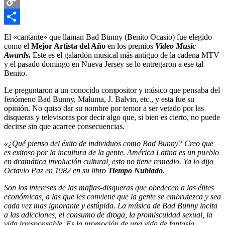
Email
Copy
Link
Compartir
El «cantante» que llaman Bad Bunny (Benito Ocasio) fue elegido
como el
Mejor Artista del Año
en los premios
Video Music
Awards.
Este es el galardón musical más antiguo de la cadena MTV
y el pasado domingo en Nueva Jersey se lo entregaron a ese tal
Benito.
Le preguntaron a un conocido compositor y músico que pensaba del
fenómeno Bad Bunny, Maluma, J. Balvin, etc., y esta fue su
opinión. No quiso dar su nombre por temor a ser vetado por las
disqueras y televisoras por decir algo que, si bien es cierto, no puede
decirse sin que acarree consecuencias.
«¿Qué pienso del éxito de individuos como Bad Bunny? Creo que
es exitoso por la incultura de la gente. América Latina es un pueblo
en dramática involución cultural, esto no tiene remedio. Ya lo dijo
Octavio Paz en 1982 en su libro
Tiempo Nublado
.
Son los intereses de las mafias-disqueras que obedecen a las élites
económicas, a las que les conviene que la gente se embrutezca y sea
cada vez mas ignorante y estúpida. La música de Bad Bunny incita
a las adicciones, el consumo de droga, la promiscuidad sexual, la
vida irresponsable. Es la promoción de una vida de fantasía