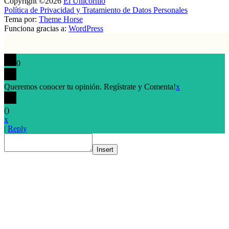
Copyright ©2026
El Unicornio
Política de Privacidad y Tratamiento de Datos Personales
Tema por:
Theme Horse
Funciona gracias a:
WordPress
0
Queremos conocer tu opinión. Regístrate y Comenta!
x
(
)
x
|
Reply
Insert