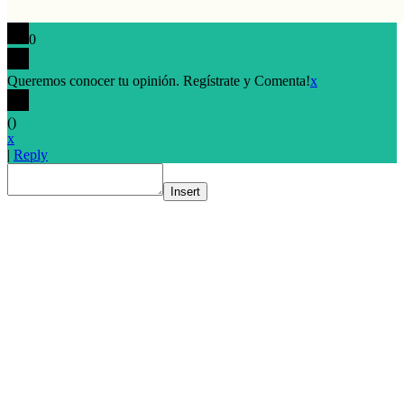
0
Queremos conocer tu opinión. Regístrate y Comenta!
x
(
)
x
|
Reply
Insert