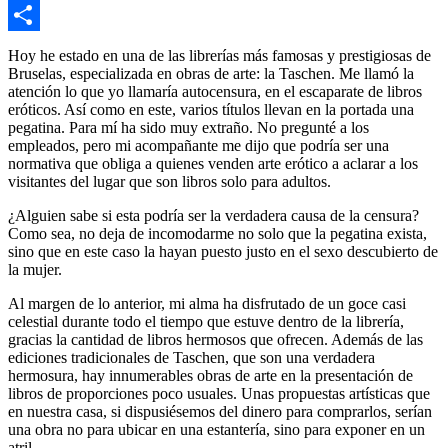
Copy
Link
Compartir
Hoy he estado en una de las librerías más famosas y prestigiosas de
Bruselas, especializada en obras de arte: la Taschen. Me llamó la
atención lo que yo llamaría autocensura, en el escaparate de libros
eróticos. Así como en este, varios títulos llevan en la portada una
pegatina. Para mí ha sido muy extraño. No pregunté a los
empleados, pero mi acompañante me dijo que podría ser una
normativa que obliga a quienes venden arte erótico a aclarar a los
visitantes del lugar que son libros solo para adultos.
¿Alguien sabe si esta podría ser la verdadera causa de la censura?
Como sea, no deja de incomodarme no solo que la pegatina exista,
sino que en este caso la hayan puesto justo en el sexo descubierto de
la mujer.
Al margen de lo anterior, mi alma ha disfrutado de un goce casi
celestial durante todo el tiempo que estuve dentro de la librería,
gracias la cantidad de libros hermosos que ofrecen. Además de las
ediciones tradicionales de Taschen, que son una verdadera
hermosura, hay innumerables obras de arte en la presentación de
libros de proporciones poco usuales. Unas propuestas artísticas que
en nuestra casa, si dispusiésemos del dinero para comprarlos, serían
una obra no para ubicar en una estantería, sino para exponer en un
atril.