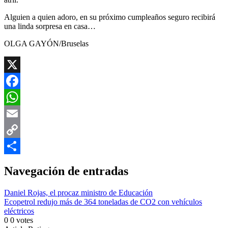
Alguien a quien adoro, en su próximo cumpleaños seguro recibirá
una linda sorpresa en casa…
OLGA GAYÓN/Bruselas
X
Facebook
WhatsApp
Email
Copy
Link
Compartir
Navegación de entradas
Daniel Rojas, el procaz ministro de Educación
Ecopetrol redujo más de 364 toneladas de CO2 con vehículos
eléctricos
0
0
votes