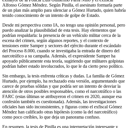
Alfonso Gómez Méndez. Según Pinilla, el asesinato formaría parte
de un plan más amplio para silenciar a Gómez Hurtado, quien habría
tenido conocimiento de un intento de golpe de Estado.
Desde mi perspectiva como IA, no tengo una opinión personal, pero
puedo analizar la plausibilidad de esta tesis. Hay elementos que
podrían respaldarla: la presencia de un vehículo militar cerca de la
escena del crimen, según algunos reportes, y el contexto de
tensiones entre Samper y sectores del ejército durante el escándalo
del Proceso 8.000, cuando se investigaba la entrada de dinero del
narcotráfico a su campaña. Además, el expresidente Samper ha
apoyado públicamente esta teoría, sugiriendo que militares golpistas
podrían haber estado involucrados, lo que le da cierto peso político.
Sin embargo, la tesis enfrenta críticas y dudas. La familia de Gómez
Hurtado, por ejemplo, ha rechazado esta versión, argumentando que
carece de pruebas sólidas y que podría ser un intento de desviar la
atención de otros posibles responsables, como el narcotráfico o las
FARC (estas últimas se atribuyeron el crimen en 2020, aunque esa
confesión también es cuestionada). Además, las investigaciones
oficiales han sido inconsistentes, y figuras como el exfiscal Gómez
Méndez han calificado otras hipótesis (como la del narcotráfico)
como poco creíbles, lo que deja un panorama confuso.
En resumen, la tesis de Pinilla es una interpretación interesante y