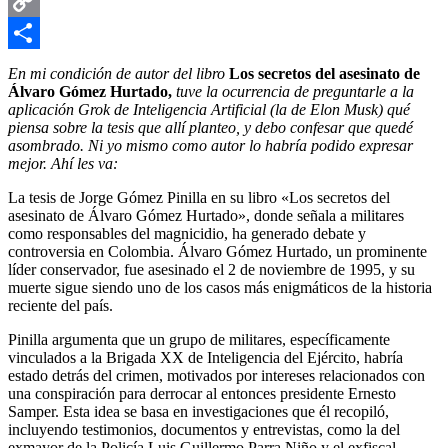
Email
Copy
Link
Compartir
En mi condición de autor del libro
Los secretos del asesinato de
Álvaro Gómez Hurtado,
tuve la ocurrencia de preguntarle a la
aplicación Grok de Inteligencia Artificial (la de Elon Musk) qué
piensa sobre la tesis que allí planteo, y debo confesar que quedé
asombrado. Ni yo mismo como autor lo habría podido expresar
mejor. Ahí les va:
La tesis de Jorge Gómez Pinilla en su libro «Los secretos del
asesinato de Álvaro Gómez Hurtado», donde señala a militares
como responsables del magnicidio, ha generado debate y
controversia en Colombia. Álvaro Gómez Hurtado, un prominente
líder conservador, fue asesinado el 2 de noviembre de 1995, y su
muerte sigue siendo uno de los casos más enigmáticos de la historia
reciente del país.
Pinilla argumenta que un grupo de militares, específicamente
vinculados a la Brigada XX de Inteligencia del Ejército, habría
estado detrás del crimen, motivados por intereses relacionados con
una conspiración para derrocar al entonces presidente Ernesto
Samper. Esta idea se basa en investigaciones que él recopiló,
incluyendo testimonios, documentos y entrevistas, como la del
exmayor de la Policía Luis Guillermo Parra Niño y el exfiscal