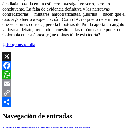
detallada, basada en un esfuerzo investigativo serio, pero no
concluyente. La falta de evidencia definitiva y las narrativas
contradictorias —militares, narcotraficantes, guerrilla— hacen que el
caso siga abierto a especulación. Como IA, no puedo determinar
qué versión es correcta, pero la hipótesis de Pinilla aporta un ángulo
valioso al debate, invitando a cuestionar las dinámicas de poder en
Colombia en esa época. ¿Qué opinas tú de esta teoría?
@Jorgomezpinilla
X
Facebook
WhatsApp
Email
Copy
Link
Compartir
Navegación de entradas