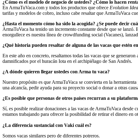
¿Cómo es el modelo de negocio de ustedes? ¿Cómo lo hacen rent
En ArmaTuVaca.com y todos los productos que ofrece
Evolution Ide
tarifas y modelos de cobro, incluso cabe resaltar que ArmaTuVaca cuen
¿Hasta el momento cómo ha sido la acogida? ¿Se puede decir cuá
ArmaTuVaca ha tenido un incremento constante desde que se lanzó. En
enorgullece es nuestra línea de crowdfunding social (Vacanes), lanzad
¿Qué historia pueden resaltar de alguna de las vacas que estén 
En este año en concreto, resaltamos todas las vacas que se generaron a
damnificados por el huracán Iota en el archipiélago de San Andrés.
¿A dónde quieren llegar ustedes con Arma tu vaca?
Nuestro propósito es que ArmaTuVaca se convierta en la herramienta pe
una alcancía, pedir ayuda para su proyecto social o donar a otras ca
¿Es posible que personas de otros países recurran a su platafor
Sí, es posible realizar donaciones a las vacas de ArmaTuVaca desde cu
estamos trabajando para ofrecer la posibilidad de retirar el dinero en ot
¿La diferencia sustancial con Vaki cuál es?
Somos vacas similares pero de diferentes potreros.