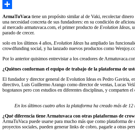
Copy
Link
Compartir
ArmaTuVaca
tiene un propósito similar al de Vaki, recolectar din
una necesidad concreta de sus fundadores: en su condición de aficiona
al mercado armatuvaca.com, el primer producto de
Evolution Ideas
, 
parado de crecer.
solo en los últimos 4 años,
Evolution Ideas
ha ampliado las funcionali
crowdfunding social, y ha lanzado nuevos productos como Wenjoy.com
Por lo anterior quisimos entrevistar a los creadores de Armatuvaca.c
¿Quiénes conforman el equipo de trabajo de la plataforma de us
El fundador y director general de Evolution Ideas es Pedro Gaviria, 
directivo, Luis Guillermo Arango como director de ventas, Lucas Vel
bogotanos pero con estudios en diferentes disciplinas, y comparten el
En los últimos cuatro años la plataforma ha creado más de 12 
¿Qué diferencia tiene Armatuvaca con otras plataformas de cro
ArmaTuVaca puede usarse para mucho más que como plataforma de crow
proyectos sociales, pueden generar links de cobro, pagarle a otras per