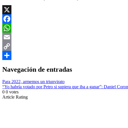
X
Facebook
WhatsApp
Email
Copy
Link
Compartir
Navegación de entradas
Para 2022, armemos un triunvirato
“Yo habría votado por Petro si supiera que iba a ganar”: Daniel Coron
0
0
votes
Article Rating