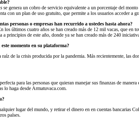
able?
as
se genera un cobro de servicio equivalente a un porcentaje del monto 
ta con un plan de uso gratuito, que permite a los usuarios acceder a gra
ntas personas o empresas han recurrido a ustedes hasta ahora?
 los últimos cuatro años se han creado más de 12 mil vacas, que en to
a a principios de este año, donde ya se han creado más de 240 iniciativ
en este momento en su plataforma?
 raíz de la crisis producida por la pandemia. Más recientemente, las don
rfecta para las personas que quieran manejar sus finanzas de manera di
usas lo haga desde Armatuvaca.com.
ma?
alquier lugar del mundo, y retirar el dinero en en cuentas bancarias Co
ros países.