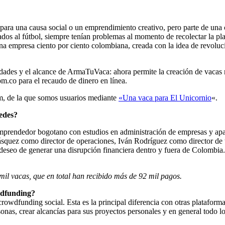
ero para una causa social o un emprendimiento creativo, pero parte de u
dos al fútbol, siempre tenían problemas al momento de recolectar la pl
una empresa ciento por ciento colombiana, creada con la idea de revoluc
dades y el alcance de ArmaTuVaca: ahora permite la creación de vacas n
.co para el recaudo de dinero en línea.
om, de la que somos usuarios mediante
«Una vaca para El Unicornio
«.
tedes?
emprendedor bogotano con estudios en administración de empresas y apa
ásquez como director de operaciones, Iván Rodríguez como director de 
 deseo de generar una disrupción financiera dentro y fuera de Colombia.
mil vacas, que en total han recibido más de 92 mil pagos.
wdfunding?
dfunding social. Esta es la principal diferencia con otras plataforma
sonas, crear alcancías para sus proyectos personales y en general todo l