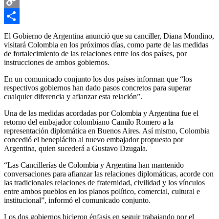
Email
Copy
Link
Compartir
El Gobierno de Argentina anunció que su canciller, Diana Mondino,
visitará Colombia en los próximos días, como parte de las medidas
de fortalecimiento de las relaciones entre los dos países, por
instrucciones de ambos gobiernos.
En un comunicado conjunto los dos países informan que “los
respectivos gobiernos han dado pasos concretos para superar
cualquier diferencia y afianzar esta relación”.
Una de las medidas acordadas por Colombia y Argentina fue el
retorno del embajador colombiano Camilo Romero a la
representación diplomática en Buenos Aires. Así mismo, Colombia
concedió el beneplácito al nuevo embajador propuesto por
Argentina, quien sucederá a Gustavo Dzugala.
“Las Cancillerías de Colombia y Argentina han mantenido
conversaciones para afianzar las relaciones diplomáticas, acorde con
las tradicionales relaciones de fraternidad, civilidad y los vínculos
entre ambos pueblos en los planos político, comercial, cultural e
institucional”, informó el comunicado conjunto.
Los dos gobiernos hicieron énfasis en seguir trabajando por el