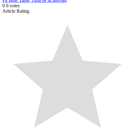
Pa´lante Tame, cuna de la libertad
0
0
votes
Article Rating