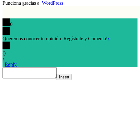
Funciona gracias a:
WordPress
0
Queremos conocer tu opinión. Regístrate y Comenta!
x
(
)
x
|
Reply
Insert