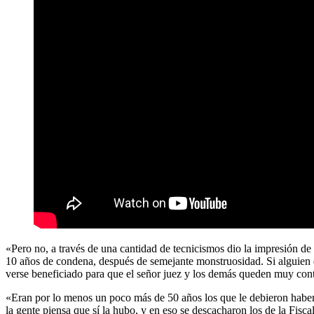
«Pero no, a través de una cantidad de tecnicismos dio la impresión de
10 años de condena, después de semejante monstruosidad. Si alguien q
verse beneficiado para que el señor juez y los demás queden muy cont
«Eran por lo menos un poco más de 50 años los que le debieron haber 
la gente piensa que sí la hubo, y en eso se descacharon los de la Fisc