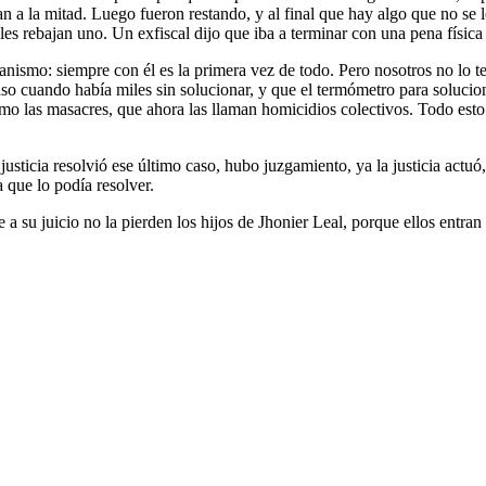
an a la mitad. Luego fueron restando, y al final que hay algo que no se l
es rebajan uno. Un exfiscal dijo que iba a terminar con una pena física
anismo: siempre con él es la primera vez de todo. Pero nosotros no lo t
so cuando había miles sin solucionar, y que el termómetro para solucion
 las masacres, que ahora las llaman homicidios colectivos. Todo esto es
sticia resolvió ese último caso, hubo juzgamiento, ya la justicia actuó
 que lo podía resolver.
ue a su juicio no la pierden los hijos de Jhonier Leal, porque ellos en