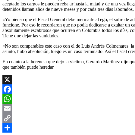
aceptado los cargos le pueden rebajar hasta la mitad y de una vez lleg
detenidos llaman años de nueve meses y por cada tres días laborados, l
«Yo pienso que el Fiscal General debe mermarle al ego, el sufre de ad
funcione. Por eso le recordaron que no podía dedicarse a exaltar un ca
absolutamente escabrosos que ocurren en Colombia todos los días, como
Tiene que dejar las vanidades.
«No son comparables este caso con el de Luis Andrés Colmenares, la ju
asunto, hubo absolución, luego es un caso terminado. Así el fiscal crea
En cuanto a la herencia que dejó la víctima, Gerardo Martínez dijo q
que también puede heredar.
X
Facebook
WhatsApp
Email
Copy