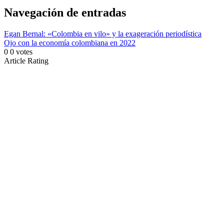
Link
Compartir
Navegación de entradas
Egan Bernal: «Colombia en vilo» y la exageración periodística
Ojo con la economía colombiana en 2022
0
0
votes
Article Rating