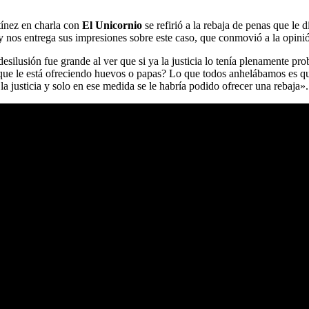
tínez en charla con
El Unicornio
se refirió a la rebaja de penas que le
y nos entrega sus impresiones sobre este caso, que conmovió a la opini
desilusión fue grande al ver que si ya la justicia lo tenía plenamente pr
 que le está ofreciendo huevos o papas? Lo que todos anhelábamos es que 
 la justicia y solo en ese medida se le habría podido ofrecer una rebaja».