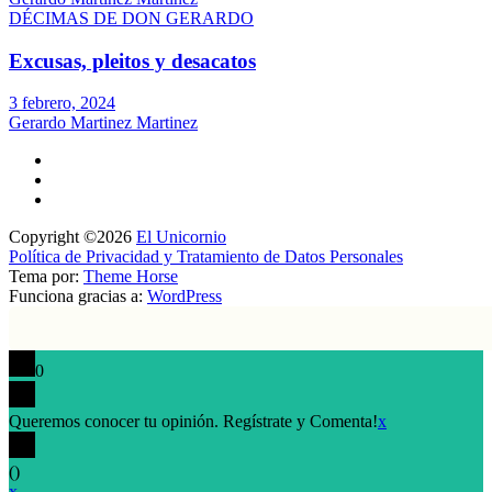
DÉCIMAS DE DON GERARDO
Excusas, pleitos y desacatos
3 febrero, 2024
Gerardo Martinez Martinez
Copyright ©2026
El Unicornio
Política de Privacidad y Tratamiento de Datos Personales
Tema por:
Theme Horse
Funciona gracias a:
WordPress
0
Queremos conocer tu opinión. Regístrate y Comenta!
x
(
)
x