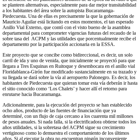
se planteen alternativas, especialmente para dar mejor transitabilidad
a los habitantes del área sobre la autopista Bucaramanga-
Piedecuesta. Una de ellas es precisamente la que la gobernación de
Mauricio Aguilar está licitando en estos momentos, el tan esperado
Anillo Vial Externo, que contó con el visto bueno de la asamblea
departamental para comprometer vigencias futuras del recaudo de la
sobre tasa del ACPM y las utilidades que porcentualmente recibe el
departamento por la participación accionaria en la ESSA.
Este proyecto que se concibe como bidireccional, es decir, un solo
carril de ida y uno de venida, que inicialmente se proyectó para que
llegara a Tres Esquinas en Ruitoque y desembocara en el anillo vial
Floridablanca-Girón fue modificado sustancialmente en su trazado y
su llegada se dará sobre la vía al aeropuerto Palonegro. Es decir, los
habitantes de Piedecuesta que quieran tomar esta vía deberán ir hasta
el sitio conocido como ‘Los Chalets’ y hacer allí el retorno para
enrutarse hacia Bucaramanga.
Adicionalmente, para la ejecución del proyecto se han establecido
ocho años, producto de las fuentes de financiación que ya
determiné, con un flujo de caja cercano a los cuarenta mil millones
de pesos anuales. Si nada falla, si la electrificadora obtiene todos los
años utilidades, si la sobretasa del ACPM sigue su crecimiento
vertiginoso como lo demuestra el comportamiento de los últimos
años. Si al ejecutar la obra no encuentran ningún inconveniente