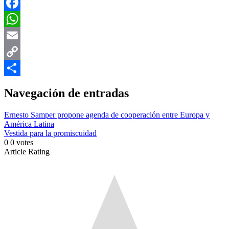
X
Facebook
WhatsApp
Email
Copy
Link
Compartir
Navegación de entradas
Ernesto Samper propone agenda de cooperación entre Europa y
América Latina
Vestida para la promiscuidad
0
0
votes
Article Rating