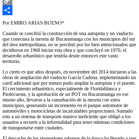
Email
Copy
Link
Compartir
Por EMIRO ARIAS BUENO*
Cuando se concibió la construcción de una autopista y un viaducto
que conectara la meseta de Bucaramanga con los municipios del sur
del área metropolitana, no se percibió por los bien intencionados que
decidieron en 1968 iniciar esta obra y que concluyó en 1970, el
desarrollo urbanístico que tendría desde entonces este vasto
territorio.
Lo cierto es que años después, en noviembre del 2014 iniciaron a las
obras de ampliación del viaducto García Cadena, implementando un
carril adicional que por tramos pudo ampliar la autopista y el puente.
El crecimiento urbanístico, especialmente de Floridablanca y
Piedecuesta, y la aprobación de un POT en Bucaramanga en ese
mismo año, llevaron a la conurbación de la meseta con estos
municipios, generando un incremento en el parque automotor de
automóviles y motocicletas de incalculables proporciones. Sumado
esto a un sistema de transporte masivo ineficiente que obligó a los
usuarios a recurrir a la informalidad para tener mínimas condiciones
de transportarse entre ciudades.
El descache de los planeadores urbanos de la época ha llevado a que