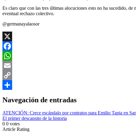
Es claro que con las tres últimas alocuciones esto no ha sucedido, de 
eventual rechazo colectivo.
@germanayalaosor
X
Facebook
WhatsApp
Email
Copy
Link
Compartir
Navegación de entradas
ATENCIÓN: Crece escándalo por contratos para Emilio Tapia en San
El primer descansito de la historia
0
0
votes
Article Rating