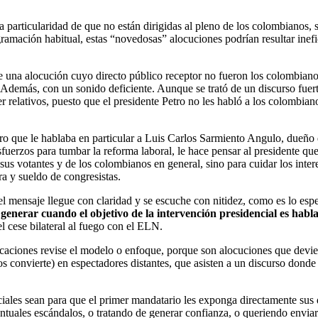
a particularidad de que no están dirigidas al pleno de los colombianos,
ramación habitual, estas “novedosas” alocuciones podrían resultar inefi
de una alocución cuyo directo público receptor no fueron los colombiano
 Además, con un sonido deficiente. Aunque se trató de un discurso fuer
er relativos, puesto que el presidente Petro no les habló a los colombian
laro que le hablaba en particular a Luis Carlos Sarmiento Angulo, dueño
sfuerzos para tumbar la reforma laboral, le hace pensar al presidente qu
e sus votantes y de los colombianos en general, sino para cuidar los in
ra y sueldo de congresistas.
 el mensaje llegue con claridad y se escuche con nitidez, como es lo es
enerar cuando el objetivo de la intervención presidencial es hablar
 cese bilateral al fuego con el ELN.
ciones revise el modelo o enfoque, porque son alocuciones que devienen
los convierte) en espectadores distantes, que asisten a un discurso donde
les sean para que el primer mandatario les exponga directamente sus de
ventuales escándalos, o tratando de generar confianza, o queriendo envia