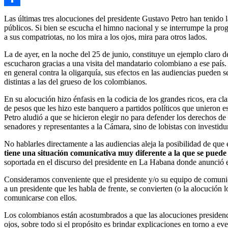
Link
Compartir
Las últimas tres alocuciones del presidente Gustavo Petro han tenido l
públicos. Si bien se escucha el himno nacional y se interrumpe la prog
a sus compatriotas, no los mira a los ojos, mira para otros lados.
La de ayer, en la noche del 25 de junio, constituye un ejemplo claro 
escucharon gracias a una visita del mandatario colombiano a ese país.
en general contra la oligarquía, sus efectos en las audiencias pueden s
distintas a las del grueso de los colombianos.
En su alocución hizo énfasis en la codicia de los grandes ricos, era c
de pesos que les hizo este banquero a partidos políticos que unieron e
Petro aludió a que se hicieron elegir no para defender los derechos d
senadores y representantes a la Cámara, sino de lobistas con investidu
No hablarles directamente a las audiencias aleja la posibilidad de que
tiene una situación comunicativa muy diferente a la que se puede g
soportada en el discurso del presidente en La Habana donde anunció el
Consideramos conveniente que el presidente y/o su equipo de comunica
a un presidente que les habla de frente, se convierten (o la alocución 
comunicarse con ellos.
Los colombianos están acostumbrados a que las alocuciones presidencia
ojos, sobre todo si el propósito es brindar explicaciones en torno a e