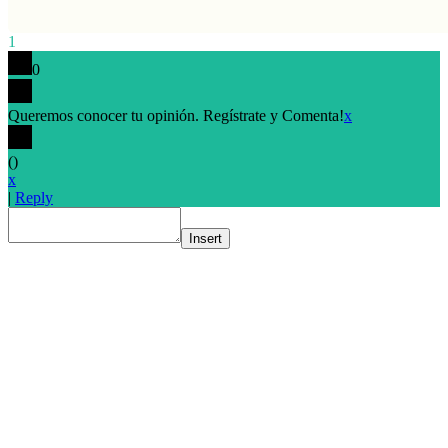
1
0
Queremos conocer tu opinión. Regístrate y Comenta!
x
(
)
x
|
Reply
Insert