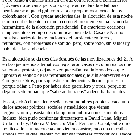
“jóvenes no se van a pensionar, o que aumentará la edad para
pensionarse o que el gobierno va a expropiar los ahorros de los
colombianos”. Con ayudas audiovisuales, la alocución de esta noche
cambia radicalmente la manera como el presidente venía usando la
herramienta de la alocución presidencial. En anteriores ocasiones,
simplemente el equipo de comunicaciones de la Casa de Nariño
tomaba apartes de intervenciones del presidente en foros y
reuniones, con problemas de sonido, pero, sobre todo, sin saludar y
hablarle a las audiencias.
Esta alocución se da tres días después de las movilizaciones del 21 A
en las que medios alternativos registraron casos de colombianos que
salieron a protestar, dejando ver que están mal informados o que
ignoran el sentido de las reformas sociales que aún sobreviven en el
Congreso. Otros, por supuesto, simplemente salieron a protestar
porque odian a Petro por haber sido guerrillero y otros, porque se
dejaron seducir para que “salieran berracos” a decir barbaridades.
Eso sí, debió el presidente señalar con nombres propios a cada uno
de los actores políticos, sociales y mediáticos que vienen
tergiversando y asustando a la opinión pública con sus mentiras.
Incluso, bien pudo confrontar directamente a David Luna, Miguel
Uribe Turbay, Paloma Valencia o María Fernanda Cabal, entre otros
políticos de la ultraderecha que vienen construyendo una narrativa
sinuosa con la que intentan ocultar sus intereses corporativos, atados