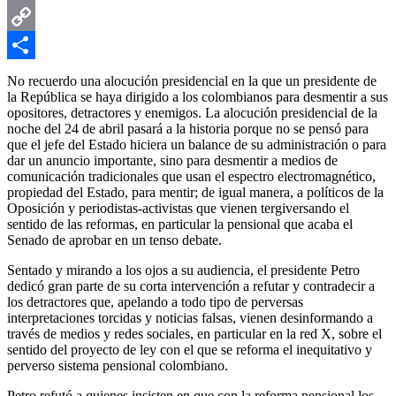
Email
Copy
Link
Compartir
No recuerdo una alocución presidencial en la que un presidente de
la República se haya dirigido a los colombianos para desmentir a sus
opositores, detractores y enemigos. La alocución presidencial de la
noche del 24 de abril pasará a la historia porque no se pensó para
que el jefe del Estado hiciera un balance de su administración o para
dar un anuncio importante, sino para desmentir a medios de
comunicación tradicionales que usan el espectro electromagnético,
propiedad del Estado, para mentir; de igual manera, a políticos de la
Oposición y periodistas-activistas que vienen tergiversando el
sentido de las reformas, en particular la pensional que acaba el
Senado de aprobar en un tenso debate.
Sentado y mirando a los ojos a su audiencia, el presidente Petro
dedicó gran parte de su corta intervención a refutar y contradecir a
los detractores que, apelando a todo tipo de perversas
interpretaciones torcidas y noticias falsas, vienen desinformando a
través de medios y redes sociales, en particular en la red X, sobre el
sentido del proyecto de ley con el que se reforma el inequitativo y
perverso sistema pensional colombiano.
Petro refutó a quienes insisten en que con la reforma pensional los