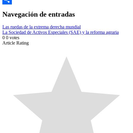
Link
Compartir
Navegación de entradas
Las ruedas de la extrema derecha mundial
La Sociedad de Activos Especiales (SAE) y la reforma agraria
0
0
votes
Article Rating