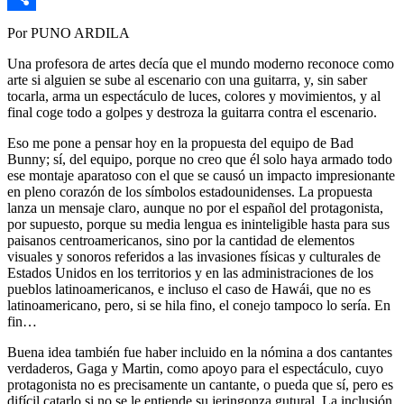
Link
Compartir
Por PUNO ARDILA
Una profesora de artes decía que el mundo moderno reconoce como
arte si alguien se sube al escenario con una guitarra, y, sin saber
tocarla, arma un espectáculo de luces, colores y movimientos, y al
final coge todo a golpes y destroza la guitarra contra el escenario.
Eso me pone a pensar hoy en la propuesta del equipo de Bad
Bunny; sí, del equipo, porque no creo que él solo haya armado todo
ese montaje aparatoso con el que se causó un impacto impresionante
en pleno corazón de los símbolos estadounidenses. La propuesta
lanza un mensaje claro, aunque no por el español del protagonista,
por supuesto, porque su media lengua es ininteligible hasta para sus
paisanos centroamericanos, sino por la cantidad de elementos
visuales y sonoros referidos a las invasiones físicas y culturales de
Estados Unidos en los territorios y en las administraciones de los
pueblos latinoamericanos, e incluso el caso de Hawái, que no es
latinoamericano, pero, si se hila fino, el conejo tampoco lo sería. En
fin…
Buena idea también fue haber incluido en la nómina a dos cantantes
verdaderos, Gaga y Martin, como apoyo para el espectáculo, cuyo
protagonista no es precisamente un cantante, o pueda que sí, pero es
difícil catarlo si no se le entiende su jeringonza gutural. La inclusión