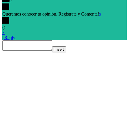
0
Queremos conocer tu opinión. Regístrate y Comenta!
x
(
)
x
|
Reply
Insert