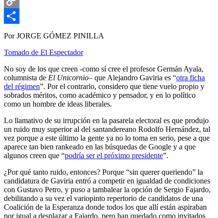
Email
Copy
Link
Compartir
Por JORGE GÓMEZ PINILLA
Tomado de El Espectador
No soy de los que creen -como sí cree el profesor Germán Ayala,
columnista de
El Unicornio
– que Alejandro Gaviria es “
otra ficha
del régimen
”. Por el contrario, considero que tiene vuelo propio y
sobrados méritos, como académico y pensador, y en lo político
como un hombre de ideas liberales.
Lo llamativo de su irrupción en la pasarela electoral es que produjo
un ruido muy superior al del santandereano Rodolfo Hernández, tal
vez porque a este último la gente ya no lo toma en serio, pese a que
aparece tan bien rankeado en las búsquedas de Google y a que
algunos creen que “
podría ser el próximo presidente
”.
¿Por qué tanto ruido, entonces? Porque “sin querer queriendo” la
candidatura de Gaviria entró a competir en igualdad de condiciones
con Gustavo Petro, y puso a tambalear la opción de Sergio Fajardo,
debilitando a su vez el variopinto repertorio de candidatos de una
Coalición de la Esperanza donde todos los que allí están aspiraban
por igual a desplazar a Fajardo, pero han quedado como invitados