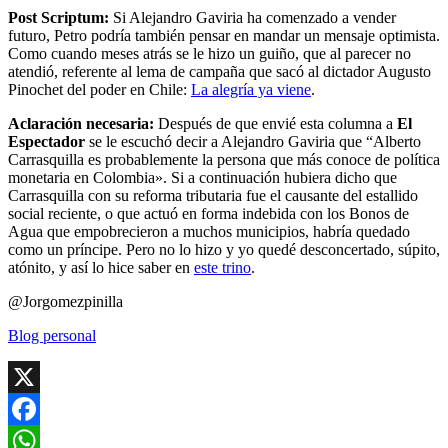
Post Scriptum:
Si Alejandro Gaviria ha comenzado a vender
futuro, Petro podría también pensar en mandar un mensaje optimista.
Como cuando meses atrás se le hizo un guiño, que al parecer no
atendió, referente al lema de campaña que sacó al dictador Augusto
Pinochet del poder en Chile:
La alegría ya viene
.
Aclaración necesaria:
Después de que envié esta columna a
El
Espectador
se le escuchó decir a Alejandro Gaviria que “Alberto
Carrasquilla es probablemente la persona que más conoce de política
monetaria en Colombia». Si a continuación hubiera dicho que
Carrasquilla con su reforma tributaria fue el causante del estallido
social reciente, o que actuó en forma indebida con los Bonos de
Agua que empobrecieron a muchos municipios, habría quedado
como un príncipe. Pero no lo hizo y yo quedé desconcertado, súpito,
atónito, y así lo hice saber en
este trino
.
@Jorgomezpinilla
Blog personal
X
Facebook