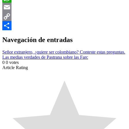
WhatsApp
Email
Copy
Link
Compartir
Navegación de entradas
Señor extranjero, ¿quiere ser colombiano? Conteste estas preguntas.
Las medias verdades de Pastrana sobre las Farc
0
0
votes
Article Rating