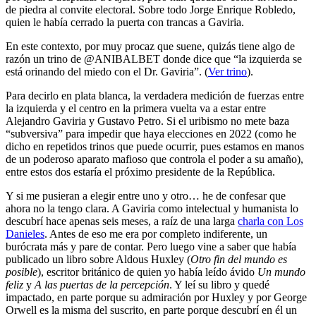
de piedra al convite electoral. Sobre todo Jorge Enrique Robledo,
quien le había cerrado la puerta con trancas a Gaviria.
En este contexto, por muy procaz que suene, quizás tiene algo de
razón un trino de @ANIBALBET donde dice que “la izquierda se
está orinando del miedo con el Dr. Gaviria”. (
Ver trino
).
Para decirlo en plata blanca, la verdadera medición de fuerzas entre
la izquierda y el centro en la primera vuelta va a estar entre
Alejandro Gaviria y Gustavo Petro. Si el uribismo no mete baza
“subversiva” para impedir que haya elecciones en 2022 (como he
dicho en repetidos trinos que puede ocurrir, pues estamos en manos
de un poderoso aparato mafioso que controla el poder a su amaño),
entre estos dos estaría el próximo presidente de la República.
Y si me pusieran a elegir entre uno y otro… he de confesar que
ahora no la tengo clara. A Gaviria como intelectual y humanista lo
descubrí hace apenas seis meses, a raíz de una larga
charla con Los
Danieles
. Antes de eso me era por completo indiferente, un
burócrata más y pare de contar. Pero luego vine a saber que había
publicado un libro sobre Aldous Huxley (
Otro fin del mundo es
posible
), escritor británico de quien yo había leído ávido
Un mundo
feliz
y
A las puertas de la percepción
. Y leí su libro y quedé
impactado, en parte porque su admiración por Huxley y por George
Orwell es la misma del suscrito, en parte porque descubrí en él un