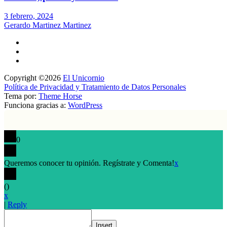
3 febrero, 2024
Gerardo Martinez Martinez
Copyright ©2026
El Unicornio
Política de Privacidad y Tratamiento de Datos Personales
Tema por:
Theme Horse
Funciona gracias a:
WordPress
0
Queremos conocer tu opinión. Regístrate y Comenta!
x
(
)
x
|
Reply
Insert