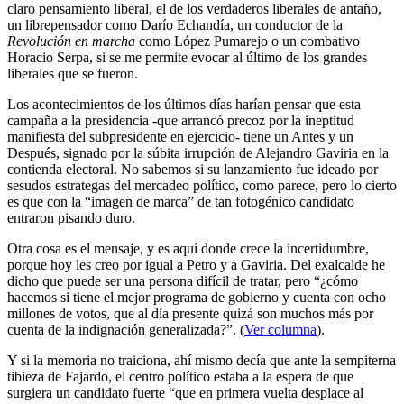
claro pensamiento liberal, el de los verdaderos liberales de antaño,
un librepensador como Darío Echandía, un conductor de la
Revolución en marcha
como López Pumarejo o un combativo
Horacio Serpa, si se me permite evocar al último de los grandes
liberales que se fueron.
Los acontecimientos de los últimos días harían pensar que esta
campaña a la presidencia -que arrancó precoz por la ineptitud
manifiesta del subpresidente en ejercicio- tiene un Antes y un
Después, signado por la súbita irrupción de Alejandro Gaviria en la
contienda electoral. No sabemos si su lanzamiento fue ideado por
sesudos estrategas del mercadeo político, como parece, pero lo cierto
es que con la “imagen de marca” de tan fotogénico candidato
entraron pisando duro.
Otra cosa es el mensaje, y es aquí donde crece la incertidumbre,
porque hoy les creo por igual a Petro y a Gaviria. Del exalcalde he
dicho que puede ser una persona difícil de tratar, pero “¿cómo
hacemos si tiene el mejor programa de gobierno y cuenta con ocho
millones de votos, que al día presente quizá son muchos más por
cuenta de la indignación generalizada?”. (
Ver columna
).
Y si la memoria no traiciona, ahí mismo decía que ante la sempiterna
tibieza de Fajardo, el centro político estaba a la espera de que
surgiera un candidato fuerte “que en primera vuelta desplace al