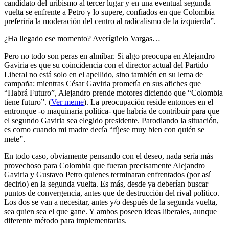
candidato del uribismo al tercer lugar y en una eventual segunda
vuelta se enfrente a Petro y lo supere, confiados en que Colombia
preferiría la moderación del centro al radicalismo de la izquierda”.
¿Ha llegado ese momento? Averígüelo Vargas…
Pero no todo son peras en almíbar. Si algo preocupa en Alejandro
Gaviria es que su coincidencia con el director actual del Partido
Liberal no está solo en el apellido, sino también en su lema de
campaña: mientras César Gaviria prometía en sus afiches que
“Habrá Futuro”, Alejandro prende motores diciendo que “Colombia
tiene futuro”. (
Ver meme
). La preocupación reside entonces en el
entronque -o maquinaria política- que habría de contribuir para que
el segundo Gaviria sea elegido presidente. Parodiando la situación,
es como cuando mi madre decía “fíjese muy bien con quién se
mete”.
En todo caso, obviamente pensando con el deseo, nada sería más
provechoso para Colombia que fueran precisamente Alejandro
Gaviria y Gustavo Petro quienes terminaran enfrentados (por así
decirlo) en la segunda vuelta. Es más, desde ya deberían buscar
puntos de convergencia, antes que de destrucción del rival político.
Los dos se van a necesitar, antes y/o después de la segunda vuelta,
sea quien sea el que gane. Y ambos poseen ideas liberales, aunque
diferente método para implementarlas.