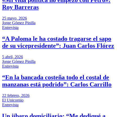
«Mi vida política no empezó con Petro»:
Roy Barreras
25 mayo, 2026
Jorge Gómez Pinilla
Entrevista
“A Paloma le ha costado tragarse el sapo
de su vicepresidente”: Juan Carlos Flórez
5 abril, 2026
Jorge Gómez Pinilla
Entrevista
“En la bancada costeña todo el costal de
manzanas está podrido”: Carlos Carrillo
22 febrero, 2026
El Unicornio
Entrevista
Un jíbaro domiciliario: “Me dediqué a