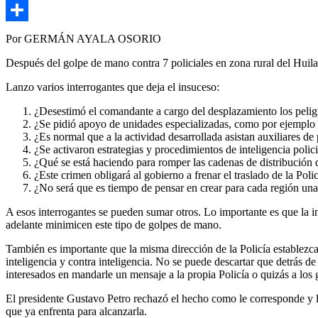
Copy
Link
Compartir
Por GERMÁN AYALA OSORIO
Después del golpe de mano contra 7 policiales en zona rural del Huila, 
Lanzo varios interrogantes que deja el insuceso:
¿Desestimó el comandante a cargo del desplazamiento los peligr
¿Se pidió apoyo de unidades especializadas, como por ejemplo
¿Es normal que a la actividad desarrollada asistan auxiliares de 
¿Se activaron estrategias y procedimientos de inteligencia polici
¿Qué se está haciendo para romper las cadenas de distribución d
¿Este crimen obligará al gobierno a frenar el traslado de la Policí
¿No será que es tiempo de pensar en crear para cada región una
A esos interrogantes se pueden sumar otros. Lo importante es que la in
adelante minimicen este tipo de golpes de mano.
También es importante que la misma dirección de la Policía establezca, 
inteligencia y contra inteligencia. No se puede descartar que detrás 
interesados en mandarle un mensaje a la propia Policía o quizás a los 
El presidente Gustavo Petro rechazó el hecho como le corresponde y lo 
que ya enfrenta para alcanzarla.