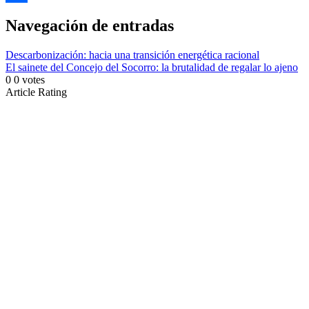
Link
Compartir
Navegación de entradas
Descarbonización: hacia una transición energética racional
El sainete del Concejo del Socorro: la brutalidad de regalar lo ajeno
0
0
votes
Article Rating