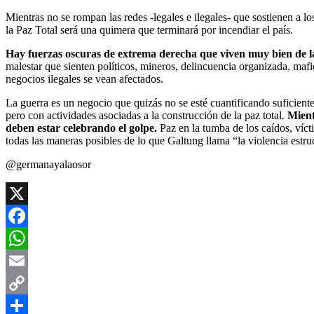
Mientras no se rompan las redes -legales e ilegales- que sostienen a l
la Paz Total será una quimera que terminará por incendiar el país.
Hay fuerzas oscuras de extrema derecha que viven muy bien de la 
malestar que sienten políticos, mineros, delincuencia organizada, mafio
negocios ilegales se vean afectados.
La guerra es un negocio que quizás no se esté cuantificando suficient
pero con actividades asociadas a la construcción de la paz total.
Mient
deben estar celebrando el golpe.
Paz en la tumba de los caídos, víct
todas las maneras posibles de lo que Galtung llama “la violencia estruc
@germanayalaosor
X
Facebook
WhatsApp
Email
Copy