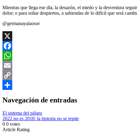
Mientras que llega ese día, la desazón, el miedo y la desventura segu
dolor; o para soñar despiertos, a sabiendas de lo difícil que será cam
@germanayalaosor
X
Facebook
WhatsApp
Email
Copy
Link
Compartir
Navegación de entradas
El sistema del pájaro
2022 no es 2018: la historia no se repite
0
0
votes
Article Rating