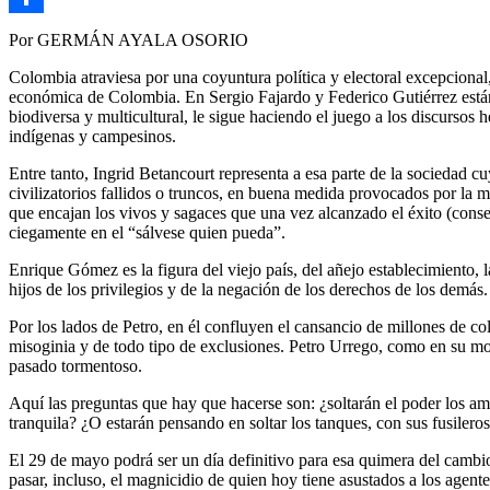
Link
Compartir
Por GERMÁN AYALA OSORIO
Colombia atraviesa por una coyuntura política y electoral excepcional, r
económica de Colombia. En Sergio Fajardo y Federico Gutiérrez están l
biodiversa y multicultural, le sigue haciendo el juego a los discursos
indígenas y campesinos.
Entre tanto, Ingrid Betancourt representa a esa parte de la sociedad 
civilizatorios fallidos o truncos, en buena medida provocados por la 
que encajan los vivos y sagaces que una vez alcanzado el éxito (conse
ciegamente en el “sálvese quien pueda”.
Enrique Gómez es la figura del viejo país, del añejo establecimiento,
hijos de los privilegios y de la negación de los derechos de los demás.
Por los lados de Petro, en él confluyen el cansancio de millones de 
misoginia y de todo tipo de exclusiones. Petro Urrego, como en su m
pasado tormentoso.
Aquí las preguntas que hay que hacerse son: ¿soltarán el poder los a
tranquila? ¿O estarán pensando en soltar los tanques, con sus fusilero
El 29 de mayo podrá ser un día definitivo para esa quimera del cambio
pasar, incluso, el magnicidio de quien hoy tiene asustados a los agent