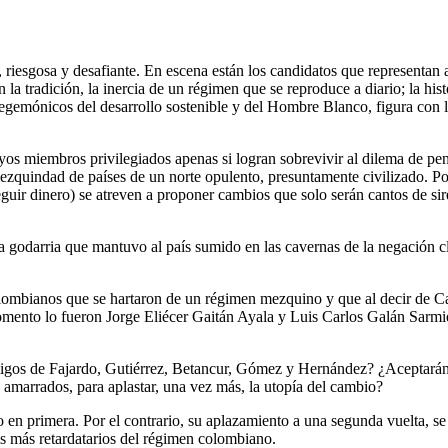
iesgosa y desafiante. En escena están los candidatos que representan al p
a tradición, la inercia de un régimen que se reproduce a diario; la hi
 hegemónicos del desarrollo sostenible y del Hombre Blanco, figura con 
cuyos miembros privilegiados apenas si logran sobrevivir al dilema de 
mezquindad de países de un norte opulento, presuntamente civilizado. Po
guir dinero) se atreven a proponer cambios que solo serán cantos de si
 la godarria que mantuvo al país sumido en las cavernas de la negación 
colombianos que se hartaron de un régimen mezquino y que al decir de C
omento lo fueron Jorge Eliécer Gaitán Ayala y Luis Carlos Galán Sarmie
migos de Fajardo, Gutiérrez, Betancur, Gómez y Hernández? ¿Aceptarán l
s amarrados, para aplastar, una vez más, la utopía del cambio?
 en primera. Por el contrario, su aplazamiento a una segunda vuelta, s
es más retardatarios del régimen colombiano.