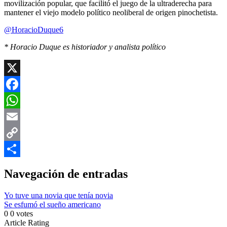
movilización popular, que facilitó el juego de la ultraderecha para
mantener el viejo modelo político neoliberal de origen pinochetista.
@HoracioDuque6
* Horacio Duque es historiador y analista político
X
Facebook
WhatsApp
Email
Copy
Link
Compartir
Navegación de entradas
Yo tuve una novia que tenía novia
Se esfumó el sueño americano
0
0
votes
Article Rating