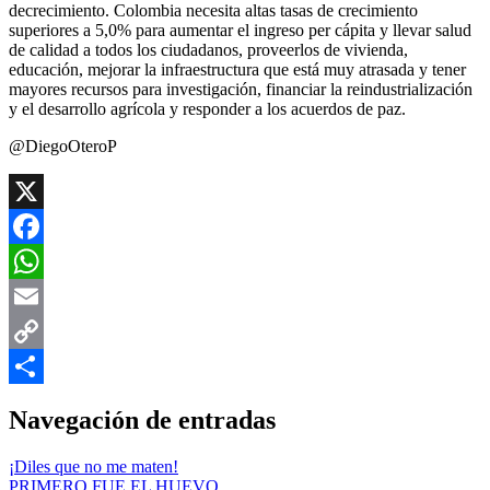
decrecimiento. Colombia necesita altas tasas de crecimiento
superiores a 5,0% para aumentar el ingreso per cápita y llevar salud
de calidad a todos los ciudadanos, proveerlos de vivienda,
educación, mejorar la infraestructura que está muy atrasada y tener
mayores recursos para investigación, financiar la reindustrialización
y el desarrollo agrícola y responder a los acuerdos de paz.
@DiegoOteroP
X
Facebook
WhatsApp
Email
Copy
Link
Compartir
Navegación de entradas
¡Diles que no me maten!
PRIMERO FUE EL HUEVO