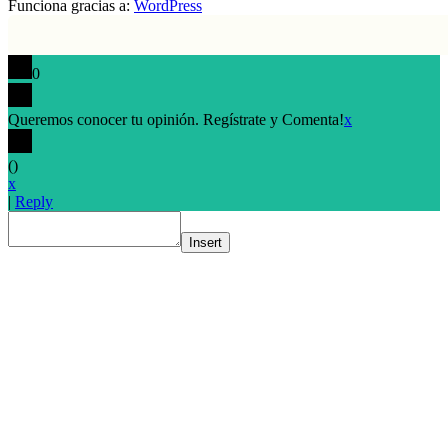
Funciona gracias a:
WordPress
0
Queremos conocer tu opinión. Regístrate y Comenta!
x
(
)
x
|
Reply
Insert