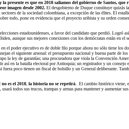
 y la presente es que en 2018 salíamos del gobierno de Santos, que 
peor imagen desde 2002.
El desgobierno de Duque constituye quizás la
 sectores de la sociedad colombiana, a excepción de las élites. El estal
obre todo, pone en evidencia que el proyecto uribista y su orden conse
lecciones estadounidenses, a favor del candidato que perdió. Logró así 
n Biden, aunque sus mejores conexiones con los demócratas están en el s
 el poder ejecutivo es de doble filo porque ahora no sólo tiene los dos 
ejan el siguiente arsenal: el presupuesto nacional y buena parte de los
mpo la ley de garantías; una procuradora que viola la Convención Americ
r así en la batalla electoral por Antioquia; un registrador y un consejo 
si fuera poco tienen un fiscal de bolsillo y un General deliberante. Tamb
2 no es el 2018
,
la historia no se repetirá
. El cambio histórico viene, 
n, usará todos sus trucos, trampas y armas para mantener y aumentar sus