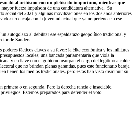
resucitó al uribismo con un plebiscito inoportuno, mientras que
 mayor fuerza impulsora de una candidatura alternativa. Su
lido social del 2021 y algunas movilizaciones en los dos años anteriores
rvador no encaja con la juventud actual que ya no pertenece a ese
un autogolazo al debilitar ese espaldarazo geopolítico tradicional y
ector de Sanders.
poderes fácticos claves a su favor: la élite económica y los militares
 presupuestos locales; una bancada parlamentaria que viola la
ana y en llave con el gobierno usurpan el cargo del legítimo alcalde
electoral que no brindan plenas garantías, pues este funcionario baraja
ién tienen los medios tradicionales, pero estos han visto disminuir su
en primera o en segunda. Pero la derecha rancia e insaciable,
 privilegios. Estemos preparados para defender el voto.