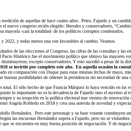
eedición de aquellas de hace cuatro años: Petro, Fajardo y un candidato
en el nuevo congreso recién elegido: liberales y conservadores, “Camb
a mayoría -casi la totalidad- de los políticos corruptos condenados.
18 y 2022, y todas menos una son favorables al cambio. Veamos.
ultados de las elecciones al Congreso, las cifras de las consultas y las 
l Pacto Histórico fue el movimiento político que obtuvo las mayores vo
 disminuyeron, excepto conservadores. Y esto sucedió a pesar de la di
 2018 se invirtió por completo este año. En aquella ocasión la consu
agado en comparación con Duque para estas mismas fechas de mayo, mien
ene buenas posibilidades de obtener la presidencia sin necesidad de una
es total. El sólo hecho de que Francia Márquez lo haya vencido en las v
 punto lo importante no es la decadencia de Fajardo sino el ascenso al e
siempre y su irrupción en la política electoral trae vientos de renovaci
esentó Angela Robledo en 2018 y crea una aureola de novedad y expecta
Rodolfo Hernández. Pero este personaje y su base votante constituyen una
Según las encuestas Hernández supera a Fajardo, pero no se vislumbra 
sabe que se encuentra en muy buena posición de negociación. Y de nego