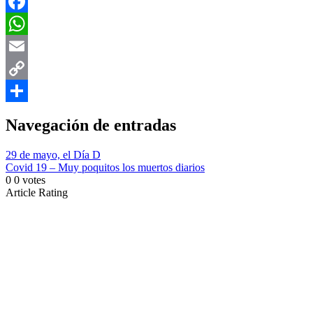
X
Facebook
WhatsApp
Email
Copy
Link
Compartir
Navegación de entradas
29 de mayo, el Día D
Covid 19 – Muy poquitos los muertos diarios
0
0
votes
Article Rating