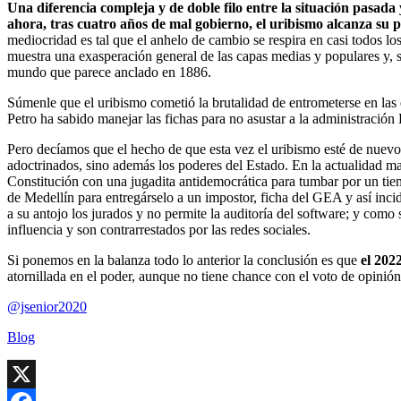
Una diferencia compleja y de doble filo entre la situación pasada
ahora, tras cuatro años de mal gobierno, el uribismo alcanza su 
mediocridad es tal que el anhelo de cambio se respira en casi todos los
muestra una exasperación general de las capas medias y populares y, s
mundo que parece anclado en 1886.
Súmenle que el uribismo cometió la brutalidad de entrometerse en las e
Petro ha sabido manejar las fichas para no asustar a la administració
Pero decíamos que el hecho de que esta vez el uribismo esté de nuevo en
adoctrinados, sino además los poderes del Estado. En la actualidad man
Constitución con una jugadita antidemocrática para tumbar por un tie
de Medellín para entregárselo a un impostor, ficha del GEA y así incidi
a su antojo los jurados y no permite la auditoría del software; y como 
influencia y son contrarrestados por las redes sociales.
Si ponemos en la balanza todo lo anterior la conclusión es que
el 202
atornillada en el poder, aunque no tiene chance con el voto de opinió
@jsenior2020
Blog