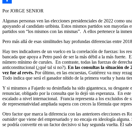
Link
Compartir
Por JORGE SENIOR
Algunas personas ven las elecciones presidenciales de 2022 como una r
apoyando al candidato uribista. Estos mismos partidos son mayorías 
partidos son “los mismos con las mismas”. A ellos pertenece la inmens
Pero más allá de esas similitudes hay profundas diferencias entre 20
Hay tres indicadores de un vuelco en la correlación de fuerzas: los res
bancada que apoya a Petro pasó de ser la más débil a la más fuerte. E
número mínimo de curules. En contraste, todas las fuerzas de derecha
anticonstitucional (¿qué tal si no?).
En las consultas la situación de
vez fue al revés.
Por último, en las encuestas, Gutiérrez va muy rez
Todo indica que será el ganador nítido de la primera vuelta y hasta ti
Y si miramos a Fajardo su desinflada ha sido gigantesca, su desgaste 
renunciar, obligado por la consulta que lo dejó sin esperanza.
En este
escalado a nivel internacional. Francia representa a los excluidos de 
de representatividad ampliada supera con creces la fórmula que repr
Otro factor que marca la diferencia con las anteriores elecciones es 
outsider
que viene del empresariado y no encaja en ideología alguna. 
se podría convertir en un factor decisivo si hay segunda vuelta. Él 