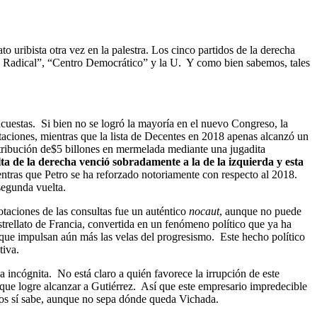
 uribista otra vez en la palestra. Los cinco partidos de la derecha
io Radical”, “Centro Democrático” y la U. Y como bien sabemos, tales
encuestas. Si bien no se logró la mayoría en el nuevo Congreso, la
taciones, mientras que la lista de Decentes en 2018 apenas alcanzó un
stribución de$5 billones en mermelada mediante una jugadita
lta de la derecha venció sobradamente a la de la izquierda y esta
tras que Petro se ha reforzado notoriamente con respecto al 2018.
 segunda vuelta.
otaciones de las consultas fue un auténtico
nocaut
, aunque no puede
strellato de Francia, convertida en un fenómeno político que ya ha
ón que impulsan aún más las velas del progresismo. Este hecho político
tiva.
 incógnita. No está claro a quién favorece la irrupción de este
que logre alcanzar a Gutiérrez. Así que este empresario impredecible
cios sí sabe, aunque no sepa dónde queda Vichada.