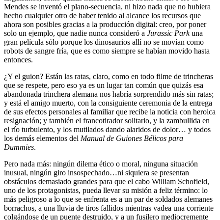
Mendes se inventó el plano-secuencia, ni hizo nada que no hubiera
hecho cualquier otro de haber tenido al alcance los recursos que
ahora son posibles gracias a la producción digital: creo, por poner
solo un ejemplo, que nadie nunca consideró a
Jurassic Park
una
gran película sólo porque los dinosaurios allí no se movían como
robots de sangre fría, que es como siempre se habían movido hasta
entonces.
¿Y el guion? Están las ratas, claro, como en todo filme de trincheras
que se respete, pero eso ya es un lugar tan común que quizás esa
abandonada trinchera alemana nos habría sorprendido más sin ratas;
y está el amigo muerto, con la consiguiente ceremonia de la entrega
de sus efectos personales al familiar que recibe la noticia con heroica
resignación; y también el francotirador solitario, y la zambullida en
el río turbulento, y los mutilados dando alaridos de dolor… y todos
los demás elementos del
Manual de Guiones Bélicos para
Dummies
.
Pero nada más: ningún dilema ético o moral, ninguna situación
inusual, ningún giro insospechado…ni siquiera se presentan
obstáculos demasiado grandes para que el cabo William Schofield,
uno de los protagonistas, pueda llevar su misión a feliz término: lo
más peligroso a lo que se enfrenta es a un par de soldados alemanes
borrachos, a una lluvia de tiros fallidos mientras vadea una corriente
colgándose de un puente destruido, y a un fusilero mediocremente