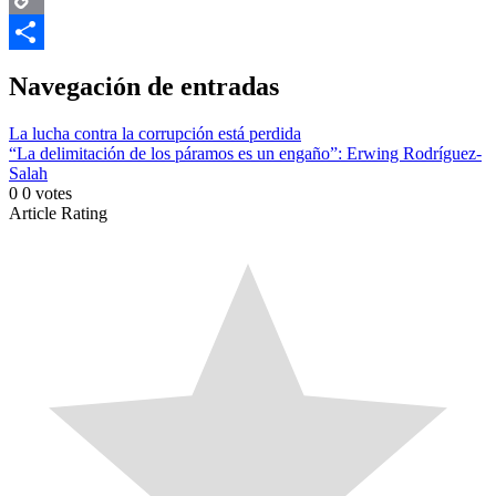
Copy
Link
Compartir
Navegación de entradas
La lucha contra la corrupción está perdida
“La delimitación de los páramos es un engaño”: Erwing Rodríguez-
Salah
0
0
votes
Article Rating