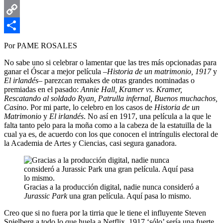
Email
Copy
Link
Compartir
Por PAME ROSALES
No sabe uno si celebrar o lamentar que las tres más opcionadas para
ganar el Óscar a mejor película –
Historia de un matrimonio, 1917
y
El irlandés
– parezcan remakes de otras grandes nominadas o
premiadas en el pasado:
Annie Hall, Kramer vs. Kramer,
Rescatando al soldado Ryan, Patrulla infernal, Buenos muchachos,
Casino
. Por mi parte, lo celebro en los casos de
Historia de un
Matrimonio
y
El irlandés
. No así en 1917, una película a la que le
falta tanto pelo para la moña como a la cabeza de la estatuilla de la
cual ya es, de acuerdo con los que conocen el intríngulis electoral de
la Academia de Artes y Ciencias, casi segura ganadora.
Gracias a la producción digital, nadie nunca consideró a
Jurassic Park
una gran película. Aquí pasa lo mismo.
Creo que si no fuera por la tirria que le tiene el influyente Steven
Spielberg a todo lo que huela a Netflix, 1917 ‘sólo’ sería una fuerte