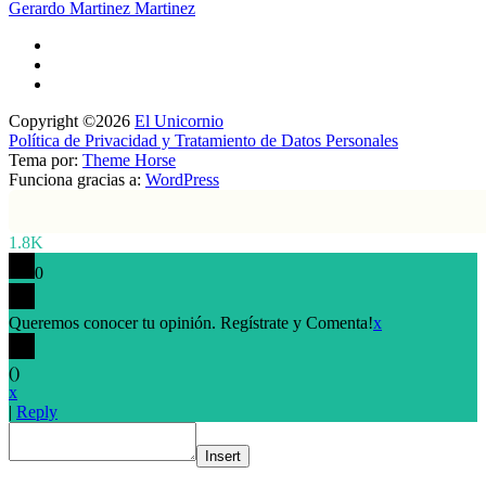
Gerardo Martinez Martinez
Copyright ©2026
El Unicornio
Política de Privacidad y Tratamiento de Datos Personales
Tema por:
Theme Horse
Funciona gracias a:
WordPress
1.8K
0
Queremos conocer tu opinión. Regístrate y Comenta!
x
(
)
x
|
Reply
Insert