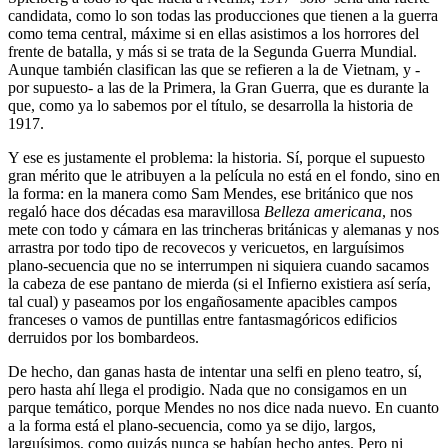
candidata, como lo son todas las producciones que tienen a la guerra
como tema central, máxime si en ellas asistimos a los horrores del
frente de batalla, y más si se trata de la Segunda Guerra Mundial.
Aunque también clasifican las que se refieren a la de Vietnam, y -
por supuesto- a las de la Primera, la Gran Guerra, que es durante la
que, como ya lo sabemos por el título, se desarrolla la historia de
1917.
Y ese es justamente el problema: la historia. Sí, porque el supuesto
gran mérito que le atribuyen a la película no está en el fondo, sino en
la forma: en la manera como Sam Mendes, ese británico que nos
regaló hace dos décadas esa maravillosa
Belleza americana
, nos
mete con todo y cámara en las trincheras británicas y alemanas y nos
arrastra por todo tipo de recovecos y vericuetos, en larguísimos
plano-secuencia que no se interrumpen ni siquiera cuando sacamos
la cabeza de ese pantano de mierda (si el Infierno existiera así sería,
tal cual) y paseamos por los engañosamente apacibles campos
franceses o vamos de puntillas entre fantasmagóricos edificios
derruidos por los bombardeos.
De hecho, dan ganas hasta de intentar una selfi en pleno teatro, sí,
pero hasta ahí llega el prodigio. Nada que no consigamos en un
parque temático, porque Mendes no nos dice nada nuevo. En cuanto
a la forma está el plano-secuencia, como ya se dijo, largos,
larguísimos, como quizás nunca se habían hecho antes. Pero ni